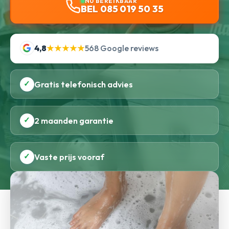
NU BEREIKBAAR
BEL 085 019 50 35
4,8
★★★★★
568 Google reviews
✓
Gratis telefonisch advies
✓
2 maanden garantie
✓
Vaste prijs vooraf