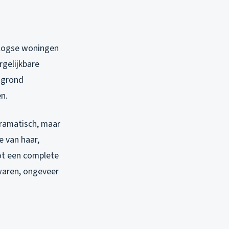
rlogse woningen
rgelijkbare
dgrond
en.
dramatisch, maar
e van haar,
ot een complete
waren, ongeveer