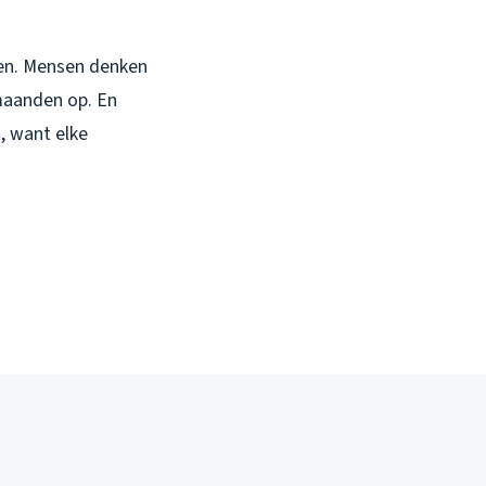
men. Mensen denken
 maanden op. En
n
, want elke