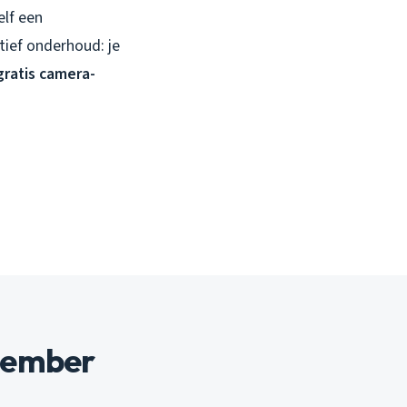
elf een
tief onderhoud: je
gratis camera-
cember