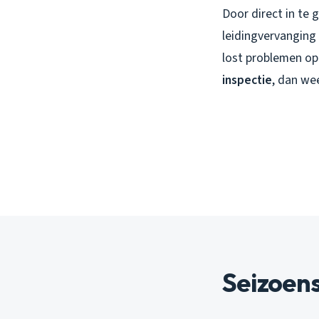
Door direct in te
leidingvervanging 
lost problemen o
inspectie
, dan wee
Seizoen