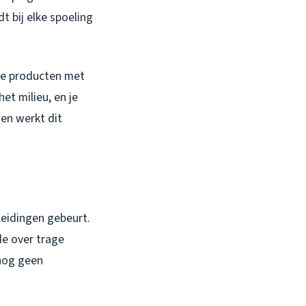
t bij elke spoeling
che producten met
het milieu, en je
en werkt dit
leidingen gebeurt.
de over trage
 nog geen