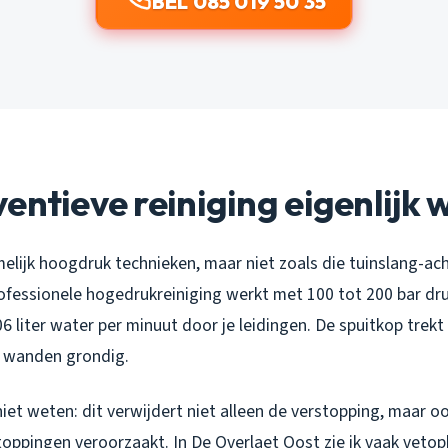
BEL 085 019 50 35
entieve reiniging eigenlijk 
elijk hoogdruk technieken, maar niet zoals die tuinslang-ac
fessionele hogedrukreiniging werkt met 100 tot 200 bar dr
6 liter water per minuut door je leidingen. De spuitkop trekt
le wanden grondig.
et weten: dit verwijdert niet alleen de verstopping, maar o
oppingen veroorzaakt. In De Overlaet Oost zie ik vaak vetop