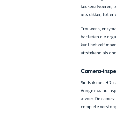
keukenafvoeren, be
iets dikker, tot e
Trouwens, enzymat
bacteriën die organ
kunt het zelf maa
uitstekend als on
Camera-inspec
Sinds ik met HD-ca
Vorige maand insp
afvoer. De camera
complete verstopp