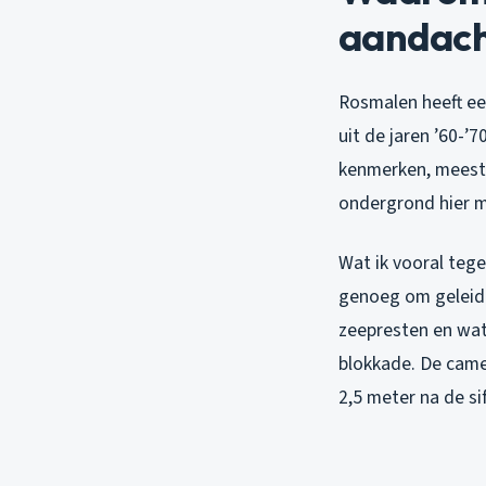
aandach
Rosmalen heeft ee
uit de jaren ’60-’
kenmerken, meest
ondergrond hier mi
Wat ik vooral tege
genoeg om geleide
zeepresten en wat
blokkade. De came
2,5 meter na de si