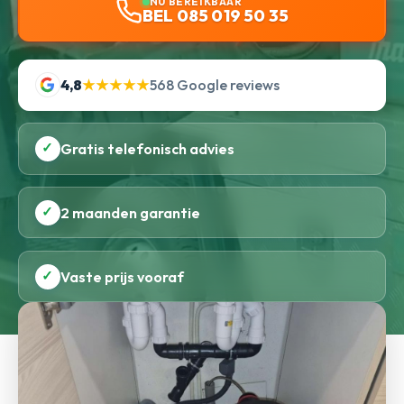
NU BEREIKBAAR
BEL 085 019 50 35
4,8
★★★★★
568 Google reviews
✓
Gratis telefonisch advies
✓
2 maanden garantie
✓
Vaste prijs vooraf